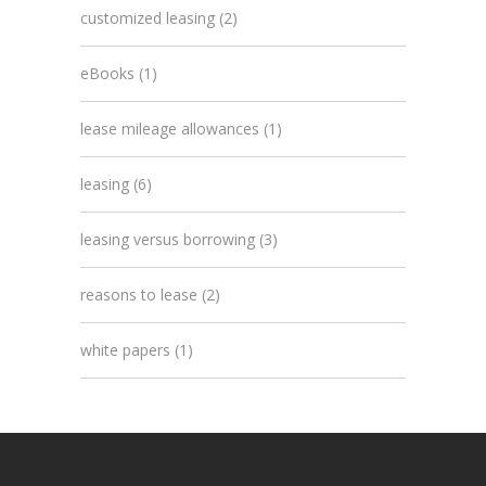
customized leasing
(2)
eBooks
(1)
lease mileage allowances
(1)
leasing
(6)
leasing versus borrowing
(3)
reasons to lease
(2)
white papers
(1)